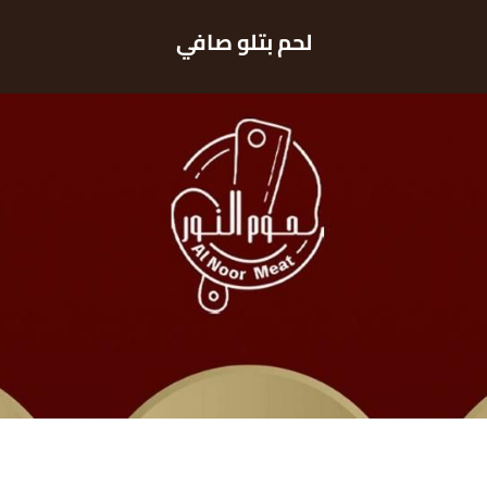
لحم بتلو صافي