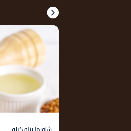
شاورما بتلو كيلو