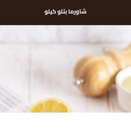
شاورما بتلو كيلو