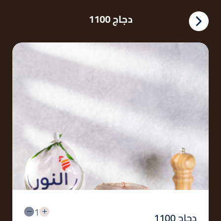
دجاج 1100
1
دجاج 1100