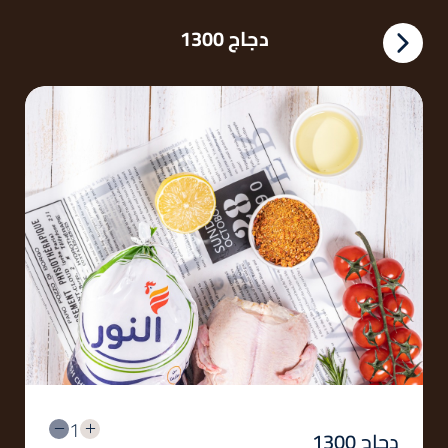
دجاج 1300
1
دجاج 1300