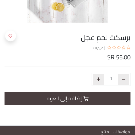
برسكت لحم عجل
(تقييم 0 )
SR
55.00
إضافة إلى العربة
مواصفات المنتج